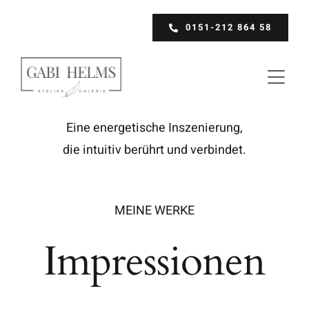
Skip
0151-212 864 58
to
content
Eine energetische Inszenierung,
die intuitiv berührt und verbindet.
MEINE WERKE
Impressionen